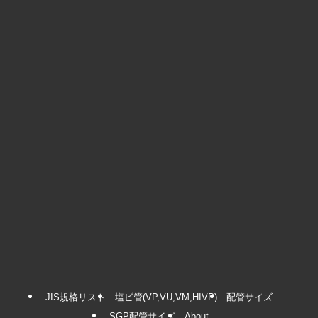
JIS規格リスト
塩ビ管(VP,VU,VM,HIVP)
配管サイズ
SGP配管サイズ
About