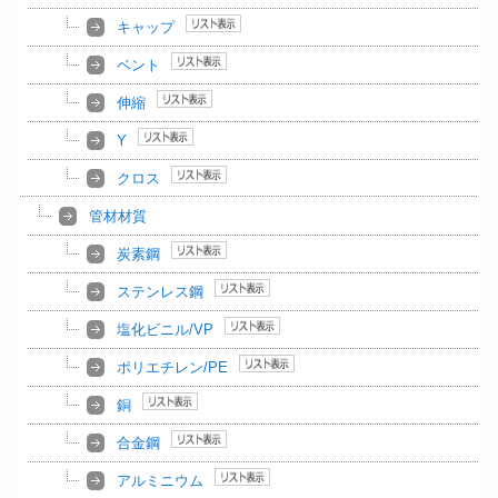
キャップ
ベント
伸縮
Y
クロス
管材材質
炭素鋼
ステンレス鋼
塩化ビニル/VP
ポリエチレン/PE
銅
合金鋼
アルミニウム