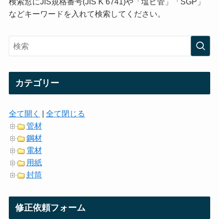
検索窓にJIS規格番号(JIS K 6741)や「塩ビ管」「SGP」
などキーワードを入れて検索してください。
カテゴリー
全て開く
|
全て閉じる
管材
鋼材
電材
用紙
封筒
修正依頼フォーム