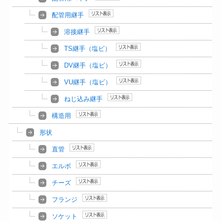
配管用継手
溶接継手
TS継手（塩ビ）
DV継手（塩ビ）
VU継手（塩ビ）
ねじ込み継手
構造用
形状
直管
エルボ
チーズ
フランジ
ソケット