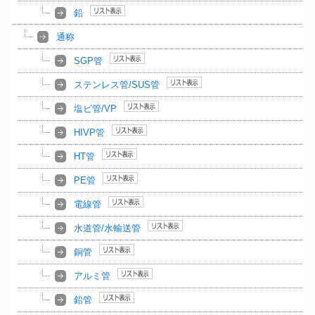
鉛
通称
SGP管
ステンレス管/SUS管
塩ビ管/VP
HIVP管
HT管
PE管
電線管
水道管/水輸送管
銅管
アルミ管
鉛管