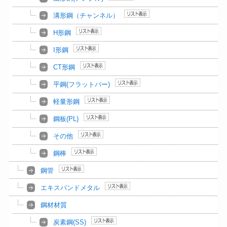
溝形鋼（チャンネル）
H形鋼
I形鋼
CT形鋼
平鋼(フラットバー)
軽量形鋼
鋼板(PL)
その他
鋼棒
鋼管
エキスパンドメタル
鋼材材質
炭素鋼(SS)