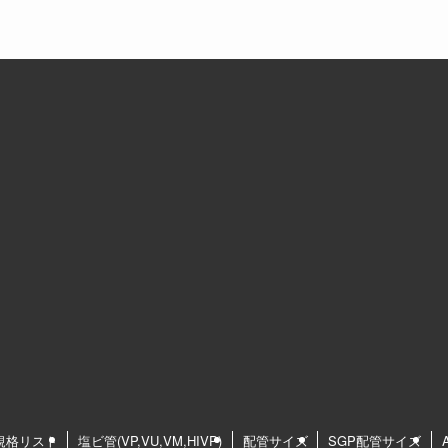
S規格リスト
塩ビ管(VP,VU,VM,HIVP)
配管サイズ
SGP配管サイズ