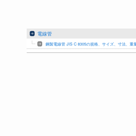
電線管
鋼製電線管 JIS C 8305の規格、サイズ、寸法、重