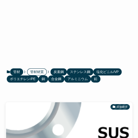
管材
管材材質
炭素鋼
ステンレス鋼
塩化ビニル/VP
ポリエチレン/PE
銅
合金鋼
アルミニウム
鉛
溶接継手