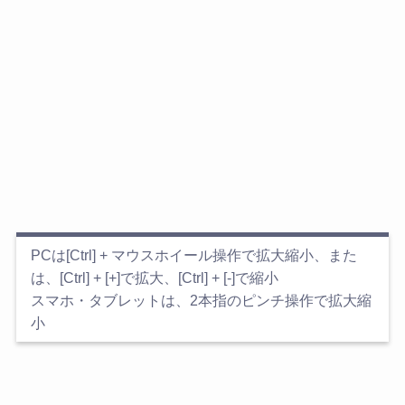
PCは[Ctrl] + マウスホイール操作で拡大縮小、また
は、[Ctrl] + [+]で拡大、[Ctrl] + [-]で縮小
スマホ・タブレットは、2本指のピンチ操作で拡大縮
小