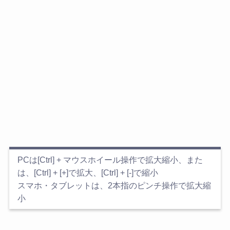
PCは[Ctrl] + マウスホイール操作で拡大縮小、また
は、[Ctrl] + [+]で拡大、[Ctrl] + [-]で縮小
スマホ・タブレットは、2本指のピンチ操作で拡大縮
小