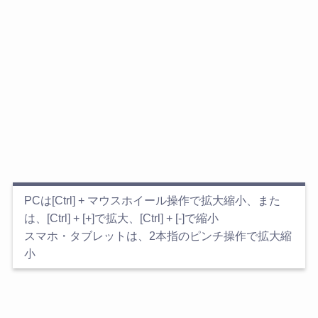
PCは[Ctrl] + マウスホイール操作で拡大縮小、また
は、[Ctrl] + [+]で拡大、[Ctrl] + [-]で縮小
スマホ・タブレットは、2本指のピンチ操作で拡大縮
小