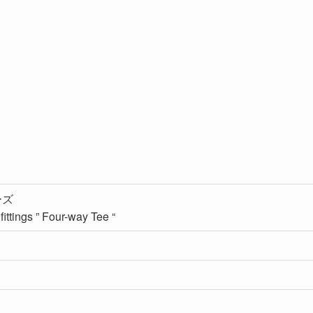
ーズ
ittings ” Four-way Tee “