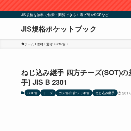
JIS規格を無料で検索・閲覧できる！塩ビ管やSGPなど
JIS規格ポケットブック
ホーム
管材
通称
SGP管
ねじ込み継手 四方チーズ(SOT)
手] JIS B 2301
SGP管
チーズ
ガス管/白管/メッキ管
ねじ込み継手
2017