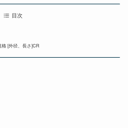
目次
格 [外径、長さ]CR