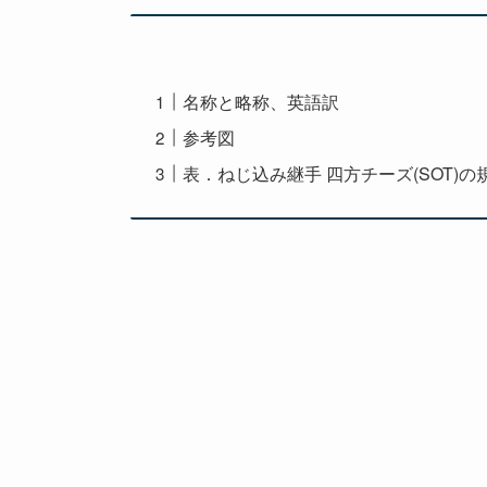
名称と略称、英語訳
参考図
表．ねじ込み継手 四方チーズ(SOT)の規