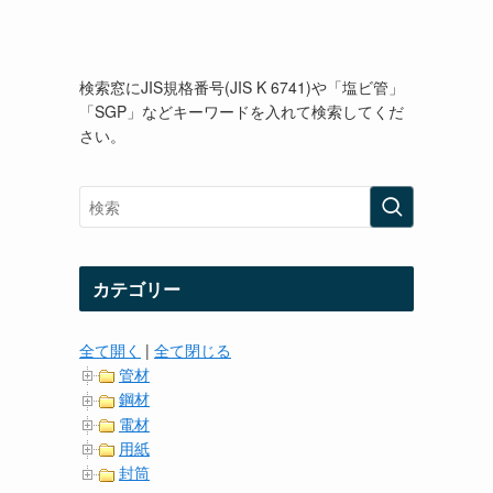
検索窓にJIS規格番号(JIS K 6741)や「塩ビ管」
「SGP」などキーワードを入れて検索してくだ
さい。
カテゴリー
全て開く
|
全て閉じる
管材
鋼材
電材
用紙
封筒