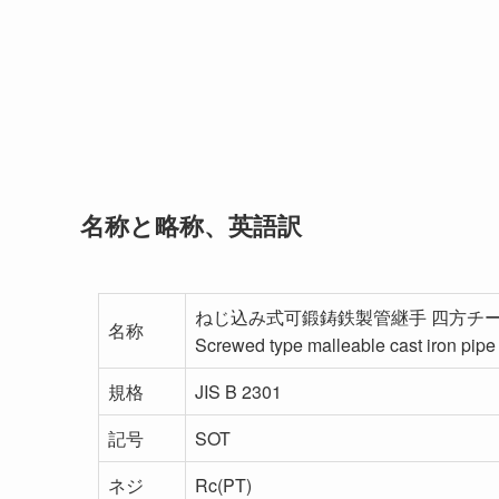
名称と略称、英語訳
ねじ込み式可鍛鋳鉄製管継手 四方チ
名称
Screwed type malleable cast iron pipe f
規格
JIS B 2301
記号
SOT
ネジ
Rc(PT)