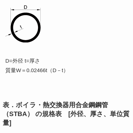
D=外径 t=厚さ
質量W＝0.02466t（D－t）
表．ボイラ・熱交換器用合金鋼鋼管
（STBA） の規格表 [外径、厚さ、単位質
量]