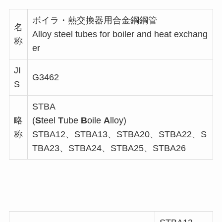
ボイラ・熱交換器用合金鋼鋼管
名
Alloy steel tubes for boiler and heat exchang
称
er
JI
G3462
S
STBA
略
(
S
teel
T
ube
B
oile
A
lloy)
称
STBA12、STBA13、STBA20、STBA22、S
TBA23、STBA24、STBA25、STBA26