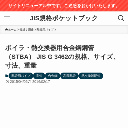
サイトリニューアル中です。ご迷惑をおかけいたします。
JIS規格ポケットブック
ホーム
管材
用途
配管用パイプ
ボイラ・熱交換器用合金鋼鋼管
（STBA） JIS G 3462の規格、サイズ、
寸法、重量
配管用パイプ
直管
合金鋼
高温配管
熱交換器配管
2015/04/06
2016/02/17