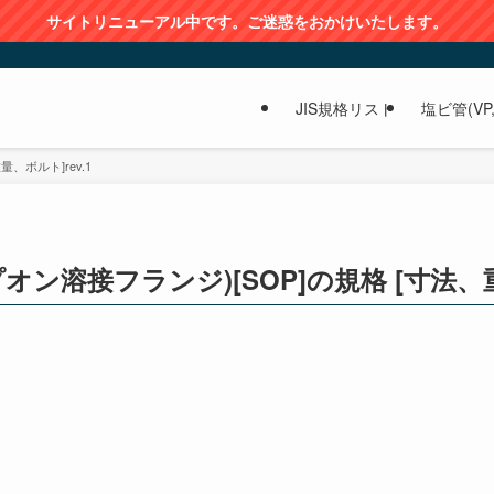
サイトリニューアル中です。ご迷惑をおかけいたします。
JIS規格リスト
塩ビ管(VP,
、ボルト]rev.1
オン溶接フランジ)[SOP]の規格 [寸法、重