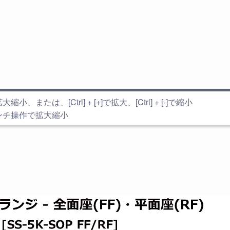
小、または、[Ctrl] + [+]で拡大、[Ctrl] + [-]で縮小
ンチ操作で拡大縮小