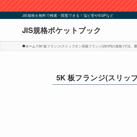
JIS規格を無料で検索・閲覧できる！塩ビ管やSGPなど
JIS規格ポケットブック
ホーム
5K 板フランジ(スリップオン溶接フランジ)[SOP]の規格 [寸法、重量
5K 板フランジ(スリップ