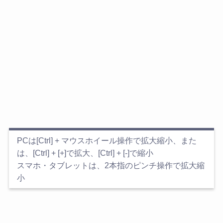
PCは[Ctrl] + マウスホイール操作で拡大縮小、また
は、[Ctrl] + [+]で拡大、[Ctrl] + [-]で縮小
スマホ・タブレットは、2本指のピンチ操作で拡大縮
小