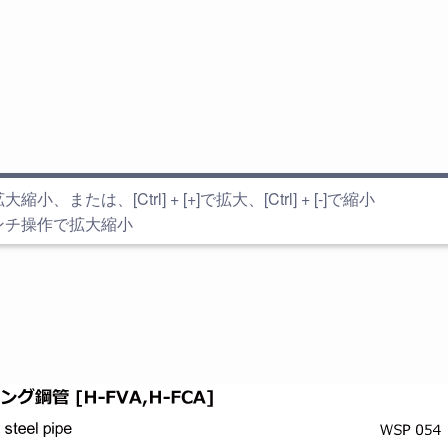
小、または、[Ctrl] + [+]で拡大、[Ctrl] + [-]で縮小
ンチ操作で拡大縮小