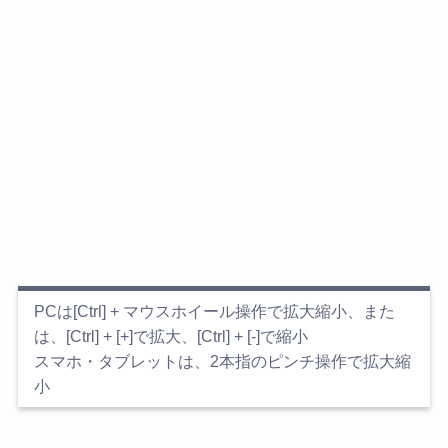
PCは[Ctrl] + マウスホイール操作で拡大縮小、また
は、[Ctrl] + [+]で拡大、[Ctrl] + [-]で縮小
スマホ・タブレットは、2本指のピンチ操作で拡大縮
小