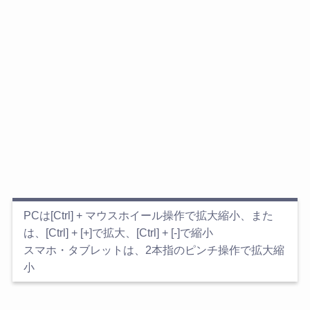
PCは[Ctrl] + マウスホイール操作で拡大縮小、また
は、[Ctrl] + [+]で拡大、[Ctrl] + [-]で縮小
スマホ・タブレットは、2本指のピンチ操作で拡大縮
小