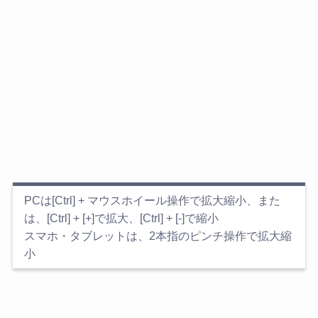
PCは[Ctrl] + マウスホイール操作で拡大縮小、また
は、[Ctrl] + [+]で拡大、[Ctrl] + [-]で縮小
スマホ・タブレットは、2本指のピンチ操作で拡大縮
小