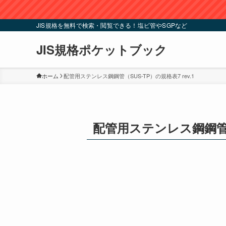
JIS規格を無料で検索・閲覧できる！塩ビ管やSGPなど
JIS規格ポケットブック
ホーム
配管用ステンレス鋼鋼管（SUS-TP）の規格表7 rev.1
配管用ステンレス鋼鋼管（S