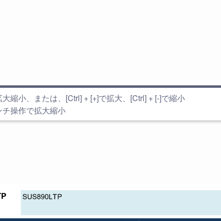
小、または、[Ctrl] + [+]で拡大、[Ctrl] + [-]で縮小
ンチ操作で拡大縮小