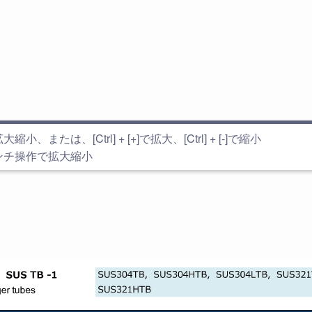
小、または、[Ctrl] + [+]で拡大、[Ctrl] + [-]で縮小
ンチ操作で拡大縮小