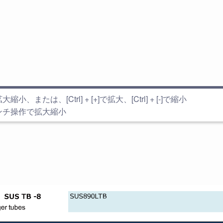
小、または、[Ctrl] + [+]で拡大、[Ctrl] + [-]で縮小
ンチ操作で拡大縮小