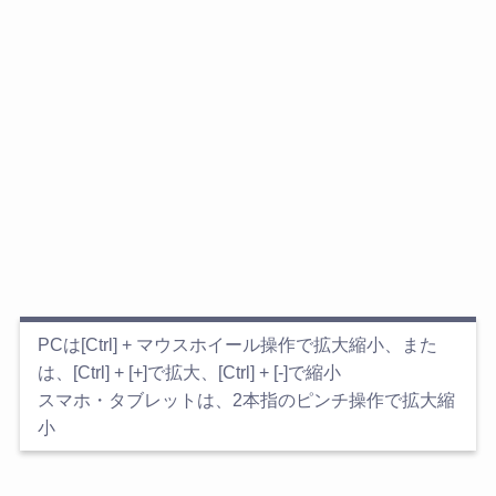
PCは[Ctrl] + マウスホイール操作で拡大縮小、また
は、[Ctrl] + [+]で拡大、[Ctrl] + [-]で縮小
スマホ・タブレットは、2本指のピンチ操作で拡大縮
小