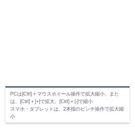
PCは[Ctrl] + マウスホイール操作で拡大縮小、また
は、[Ctrl] + [+]で拡大、[Ctrl] + [-]で縮小
スマホ・タブレットは、2本指のピンチ操作で拡大縮
小