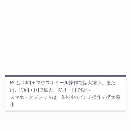
PCは[Ctrl] + マウスホイール操作で拡大縮小、また
は、[Ctrl] + [+]で拡大、[Ctrl] + [-]で縮小
スマホ・タブレットは、2本指のピンチ操作で拡大縮
小