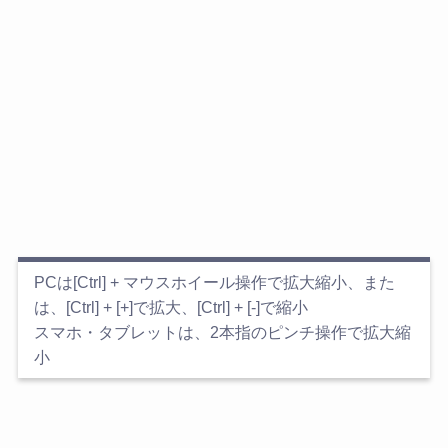
PCは[Ctrl] + マウスホイール操作で拡大縮小、また
は、[Ctrl] + [+]で拡大、[Ctrl] + [-]で縮小
スマホ・タブレットは、2本指のピンチ操作で拡大縮
小