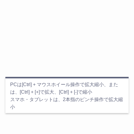
PCは[Ctrl] + マウスホイール操作で拡大縮小、また
は、[Ctrl] + [+]で拡大、[Ctrl] + [-]で縮小
スマホ・タブレットは、2本指のピンチ操作で拡大縮
小