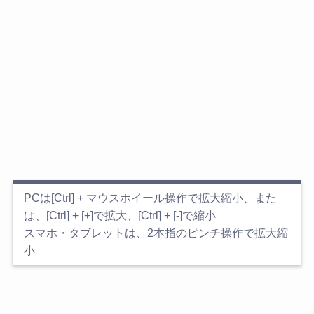
PCは[Ctrl] + マウスホイール操作で拡大縮小、また
は、[Ctrl] + [+]で拡大、[Ctrl] + [-]で縮小
スマホ・タブレットは、2本指のピンチ操作で拡大縮
小