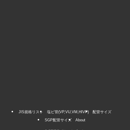
JIS規格リスト
塩ビ管(VP,VU,VM,HIVP)
配管サイズ
SGP配管サイズ
About