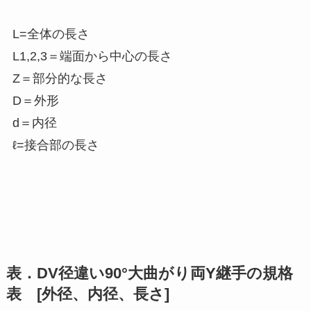
L=全体の長さ
L1,2,3＝端面から中心の長さ
Z＝部分的な長さ
D＝外形
d＝内径
ℓ=接合部の長さ
表．DV径違い90°大曲がり両Y継手の規格
表 [外径、内径、長さ]