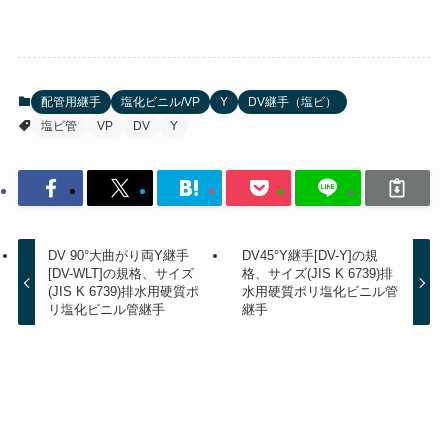
配管用継手
塩化ビニル/VP
Y
DV継手（塩ビ）
塩ビ管
VP
DV
Y
DV 90°大曲がり両Y継手
DV45°Y継手[DV-Y]の規
[DV-WLT]の規格、サイズ
格、サイズ(JIS K 6739)排
(JIS K 6739)排水用硬質ポ
水用硬質ポリ塩化ビニル管
リ塩化ビニル管継手
継手