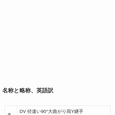
名称と略称、英語訳
DV 径違い90°大曲がり両Y継手