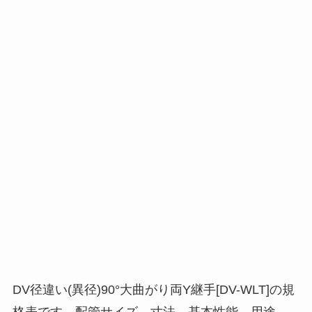
DV径違い(異径)90°大曲がり両Y継手[DV-WLT]の規