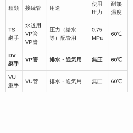
使用
耐熱
種類
接続管
用途
圧力
温度
水道用
TS
圧力（給水
0.75
VP管
60℃
継手
等）配管用
MPa
VP管
DV
VP管
排水・通気用
無圧
60℃
継手
VU
VU管
排水・通気用
無圧
60℃
継手