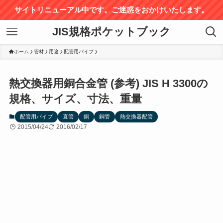
サイトリニューアル中です。ご迷惑をおかけいたします。
JIS規格ポケットブック
ホーム
管材
用途
配管用パイプ
熱交換器用銅合金管 (参考) JIS H 3300の
規格、サイズ、寸法、重量
配管用パイプ
直管
銅
銅管
熱交換器配管
2015/04/24
2016/02/17