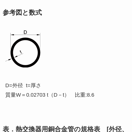
参考図と数式
D=外径 t=厚さ
質量W＝0.02703 t（D－t） 比重:8.6
表．熱交換器用銅合金管の規格表 [外径、