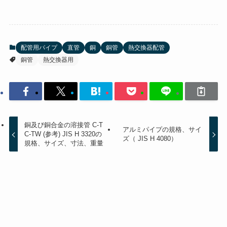
配管用パイプ
直管
銅
銅管
熱交換器配管
銅管
熱交換器用
銅及び銅合金の溶接管 C-T
アルミパイプの規格、サイ
C-TW (参考) JIS H 3320の
ズ（ JIS H 4080）
規格、サイズ、寸法、重量