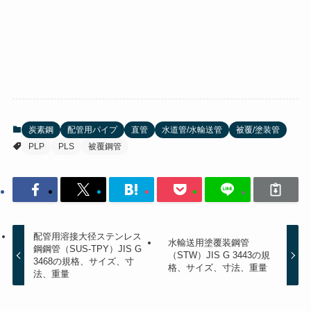
炭素鋼
配管用パイプ
直管
水道管/水輸送管
被覆/塗装管
PLP
PLS
被覆鋼管
配管用溶接大径ステンレス
水輸送用塗覆装鋼管
鋼鋼管（SUS-TPY）JIS G
（STW）JIS G 3443の規
3468の規格、サイズ、寸
格、サイズ、寸法、重量
法、重量