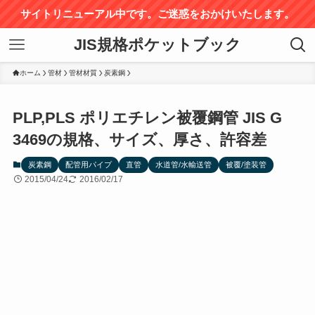
サイトリニューアル中です。ご迷惑をおかけいたします。
JIS規格ポケットブック
ホーム
管材
管材材質
炭素鋼
PLP,PLS ポリエチレン被覆鋼管 JIS G
3469の規格、サイズ、厚さ、許容差
炭素鋼
配管用パイプ
直管
水道管/水輸送管
被覆/塗装管
2015/04/24
2016/02/17