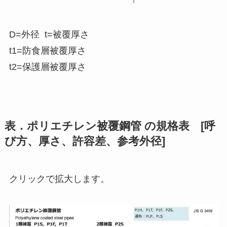
D=外径 t=被覆厚さ
t1=防食層被覆厚さ
t2=保護層被覆厚さ
表．ポリエチレン被覆鋼管 の規格表 [呼
び方、厚さ、許容差、参考外径]
クリックで拡大します。