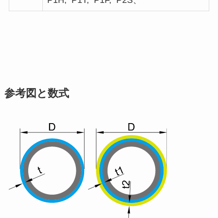
P1H, P1T, P1F, P2S、
参考図と数式