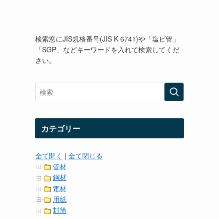
検索窓にJIS規格番号(JIS K 6741)や「塩ビ管」
「SGP」などキーワードを入れて検索してくだ
さい。
カテゴリー
全て開く
|
全て閉じる
管材
鋼材
電材
用紙
封筒