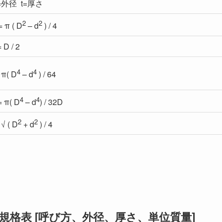
=外径 t=厚さ
2
2
= π ( D
– d
) / 4
= D / 2
4
4
= π( D
– d
) / 64
4
4
= π( D
– d
) / 32D
2
2
 √ ( D
+ d
) / 4
の規格表 [呼び方、外径、厚さ、単位質量]