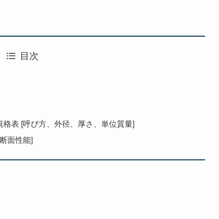
目次
規格表 [呼び方、外径、厚さ、単位質量]
[断面性能]