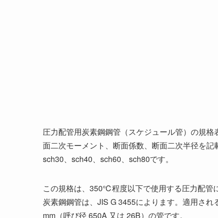
圧力配管用炭素鋼鋼管（スケジュール管）の規格
面二次モーメント、断面係数、断面二次半径を記載し
sch30、sch40、sch60、sch80です。
この規格は、350℃程度以下で使用する圧力配管
炭素鋼鋼管は、JIS G 3455によります。適用される
mm（呼び径 650A 又は 26B）の管です。