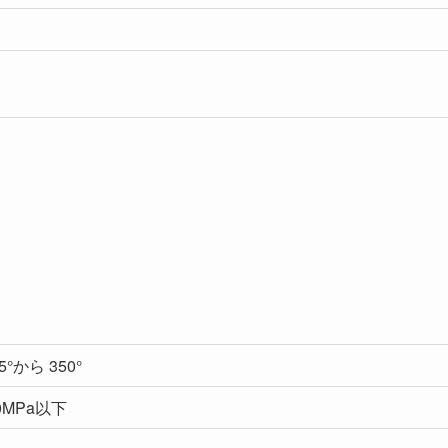
）
15°から 350°
0MPa以下