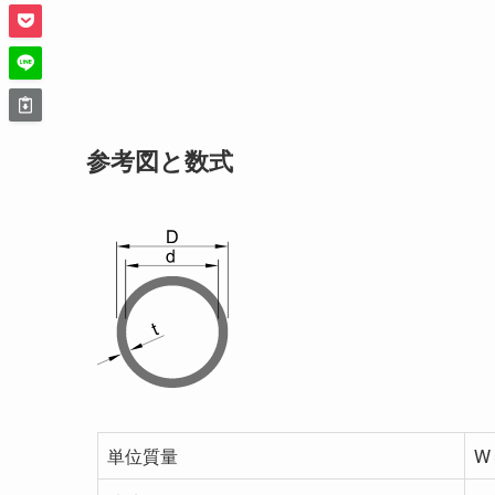
参考図と数式
単位質量
W＝