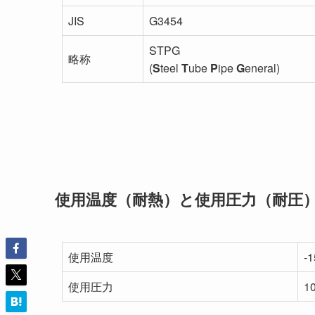
JIS
G3454
STPG
略称
(
S
teel
T
ube
P
ipe
G
eneral)
使用温度（耐熱）と使用圧力（耐圧
使用温度
-
使用圧力
1