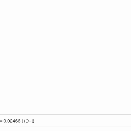
0.02466 t (D−t)