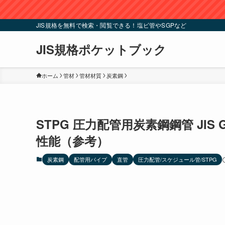
JIS規格を無料で検索・閲覧できる！塩ビ管やSGPなど
JIS規格ポケットブック
ホーム
管材
管材材質
炭素鋼
STPG 圧力配管用炭素鋼鋼管 JIS
性能（参考）
炭素鋼
配管用パイプ
直管
圧力配管/スケジュール管/STPG