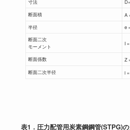
寸法
D
断面積
A 
半径
e 
断面二次
I 
モーメント
断面係数
Z 
断面二次半径
i =
表1．圧力配管用炭素鋼鋼管(STPG)