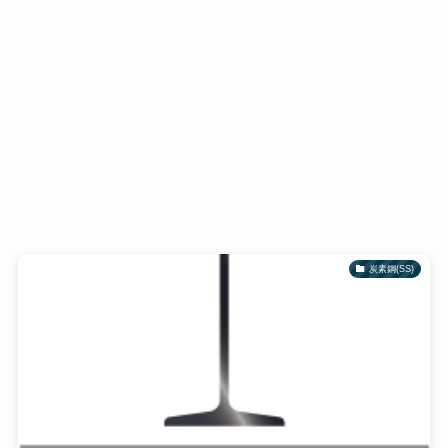
炭素鋼(SS)