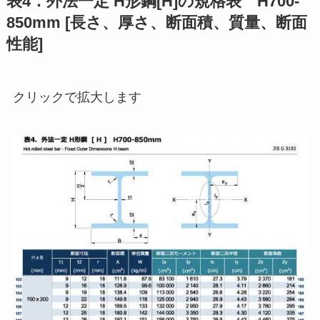
表4．外法一定 H形鋼[H]の規格表 H700-
850mm [長さ、厚さ、断面積、質量、断面
性能]
クリックで拡大します