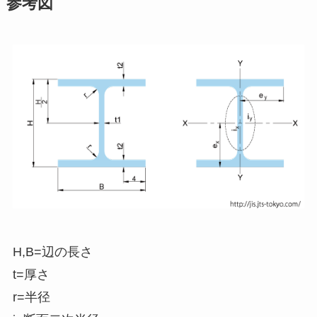
参考図
H,B=辺の長さ
t=厚さ
r=半径