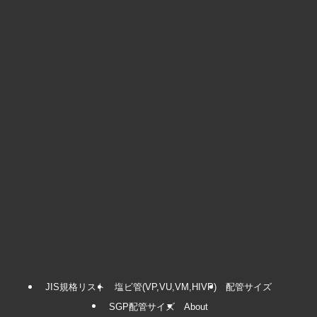
JIS規格リスト
塩ビ管(VP,VU,VM,HIVP)
配管サイズ
SGP配管サイズ
About