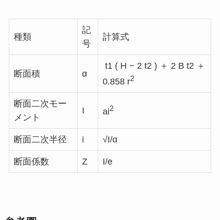
記
種類
計算式
号
t1 ( H − 2 t2 ) ＋ 2 B t2 ＋
断面積
α
2
0.858 r
断面二次モー
2
I
ai
メント
断面二次半径
i
√I/α
断面係数
Z
I/e