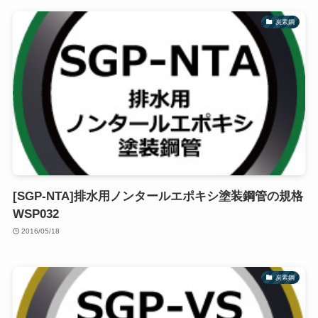
炭素鋼
[SGP-NTA]排水用ノンタールエポキシ塗装鋼管の規格
WSP032
2016/05/18
炭素鋼