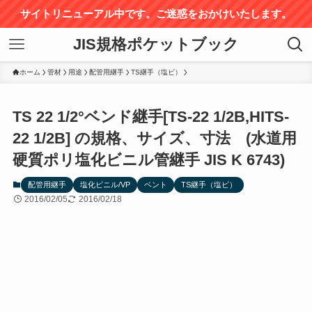
サイトリニューアル中です。ご迷惑をおかけいたします。
JIS規格ポケットブック
ホーム
管材
用途
配管用継手
TS継手（塩ビ）
TS 22 1/2°ベンド継手[TS-22 1/2B,HITS-
22 1/2B] の規格、サイズ、寸法 (水道用
硬質ポリ塩化ビニル管継手 JIS K 6743)
配管用継手
塩化ビニル/VP
ベント
TS継手（塩ビ）
2016/02/05
2016/02/18