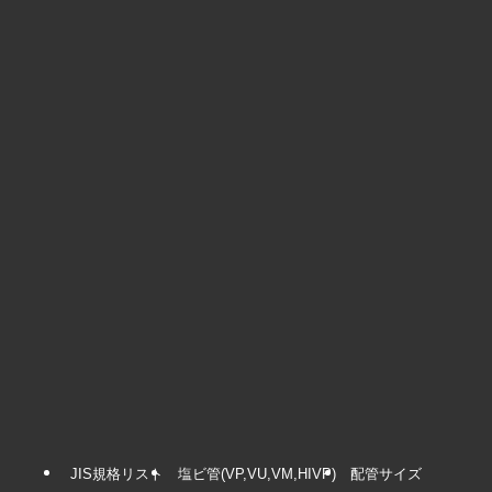
JIS規格リスト
塩ビ管(VP,VU,VM,HIVP)
配管サイズ