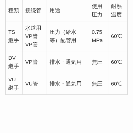
使用
耐熱
種類
接続管
用途
圧力
温度
水道用
TS
圧力（給水
0.75
VP管
60℃
継手
等）配管用
MPa
VP管
DV
VP管
排水・通気用
無圧
60℃
継手
VU
VU管
排水・通気用
無圧
60℃
継手