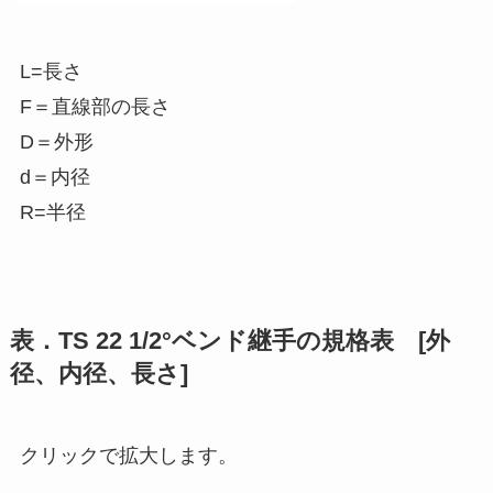
L=長さ
F＝直線部の長さ
D＝外形
d＝内径
R=半径
表．TS 22 1/2°ベンド継手の規格表 [外
径、内径、長さ]
クリックで拡大します。