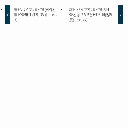
塩ビパイプ,塩ビ管(VP)と
塩ビパイプや塩ビ管のHT
塩ビ管継手(TS,DV)につい
管とは？VPとHTの耐熱温
て
度について