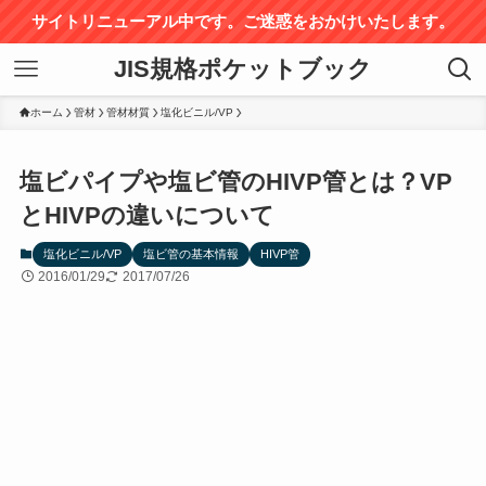
サイトリニューアル中です。ご迷惑をおかけいたします。
JIS規格ポケットブック
ホーム
管材
管材材質
塩化ビニル/VP
塩ビパイプや塩ビ管のHIVP管とは？VP
とHIVPの違いについて
塩化ビニル/VP
塩ビ管の基本情報
HIVP管
2016/01/29
2017/07/26