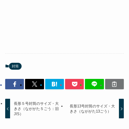
封筒
長形５号封筒のサイズ・大
長形13号封筒のサイズ・大
きさ（なががた５ごう：旧
きさ（なががた13ごう）
JIS）