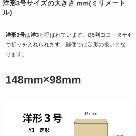
洋形3号サイズの大きさ mm(ミリメート
ル)
洋形3号
は
洋3
と呼ばれています。
B5判ヨコ・タテ4
つ折り
を入れられます。郵便では
定形
の扱いとな
ります。
148mm×98mm