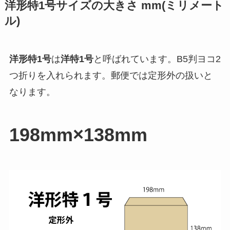
洋形特1号サイズの大きさ mm(ミリメート
ル)
洋形特1号
は
洋特1号
と呼ばれています。
B5判ヨコ2
つ折り
を入れられます。郵便では
定形外
の扱いと
なります。
198mm×138mm