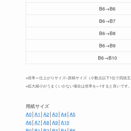
B6→B6
B6→B7
B6→B8
B6→B9
B6→B10
※倍率＝仕上がりサイズ÷原稿サイズ（小数点以下1位で四捨
※拡大縮小がうまくいかない場合は倍率を+-1すると良いです
用紙サイズ
A0
│
A1
│
A2
│
A3
│
A4
│
A5
A6
│
A7
│
A8
│
A9
│
A10
B0
│
B1
│
B2
│
B3
│
B4
│
B5