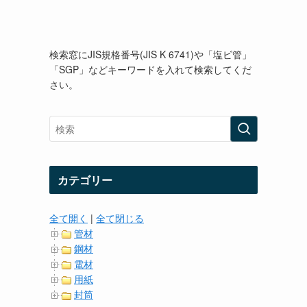
検索窓にJIS規格番号(JIS K 6741)や「塩ビ管」
「SGP」などキーワードを入れて検索してくだ
さい。
カテゴリー
全て開く
|
全て閉じる
管材
鋼材
電材
用紙
封筒