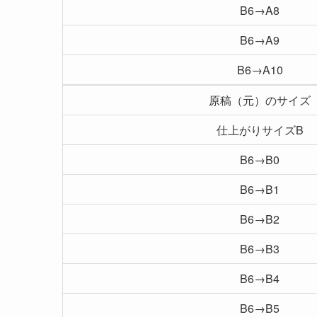
B6→A8
B6→A9
B6→A10
原稿（元）のサイズ
仕上がりサイズB
B6→B0
B6→B1
B6→B2
B6→B3
B6→B4
B6→B5