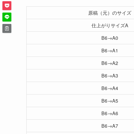
原稿（元）のサイズ
仕上がりサイズA
B6→A0
B6→A1
B6→A2
B6→A3
B6→A4
B6→A5
B6→A6
B6→A7