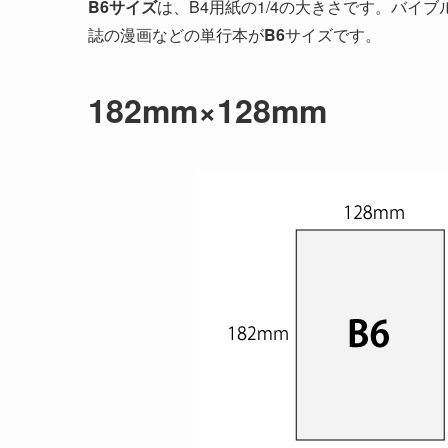
B6サイズ
は、B4用紙の1/4の大きさです。
バイブ
誌の漫画などの
単行本
が
B6
サイズです。
182mm×128mm