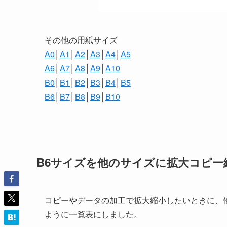
その他の用紙サイズ
A0
│
A1
│
A2
│
A3
│
A4
│
A5
A6
│
A7
│
A8
│
A9
│
A10
B0
│
B1
│
B2
│
B3
│
B4
│
B5
B6
│
B7
│
B8
│
B9
│
B10
B6サイズを他のサイズに拡大コピー
コピーやデータの加工で拡大縮小したいときに、
ように一覧表にしました。