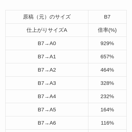
原稿（元）のサイズ
B7
仕上がりサイズA
倍率(%)
B7→A0
929%
B7→A1
657%
B7→A2
464%
B7→A3
328%
B7→A4
232%
B7→A5
164%
B7→A6
116%