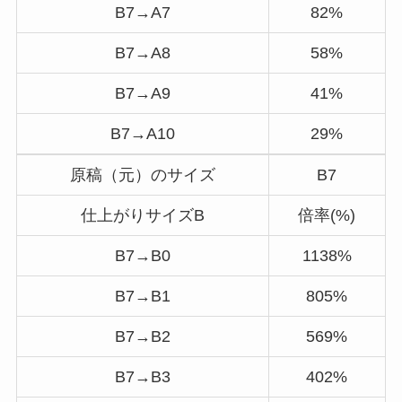
B7→A7
82%
B7→A8
58%
B7→A9
41%
B7→A10
29%
原稿（元）のサイズ
B7
仕上がりサイズB
倍率(%)
B7→B0
1138%
B7→B1
805%
B7→B2
569%
B7→B3
402%