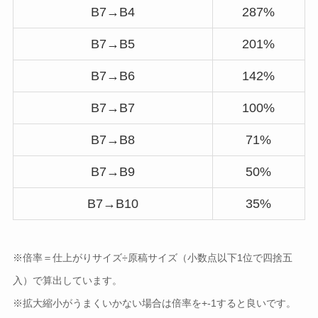
B7→B4
287%
B7→B5
201%
B7→B6
142%
B7→B7
100%
B7→B8
71%
B7→B9
50%
B7→B10
35%
※倍率＝仕上がりサイズ÷原稿サイズ（小数点以下1位で四捨五
入）で算出しています。
※拡大縮小がうまくいかない場合は倍率を+-1すると良いです。