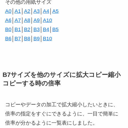
その他の用紙サイズ
A0
│
A1
│
A2
│
A3
│
A4
│
A5
A6
│
A7
│
A8
│
A9
│
A10
B0
│
B1
│
B2
│
B3
│
B4
│
B5
B6
│
B7
│
B8
│
B9
│
B10
B7サイズを他のサイズに拡大コピー縮小
コピーする時の倍率
コピーやデータの加工で拡大縮小したいときに、
倍率の指定をすぐにできるように、一目で簡単に
倍率が分かるように一覧表にしました。