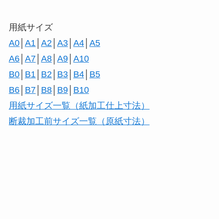
用紙サイズ
A0
│
A1
│
A2
│
A3
│
A4
│
A5
A6
│
A7
│
A8
│
A9
│
A10
B0
│
B1
│
B2
│
B3
│
B4
│
B5
B6
│
B7
│
B8
│
B9
│
B10
用紙サイズ一覧（紙加工仕上寸法）
断裁加工前サイズ一覧（原紙寸法）